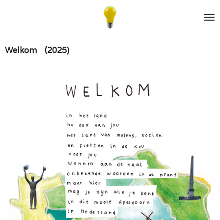
Ga
direct
naar
de
Welkom (2025)
hoofdinhoud